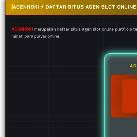
AGENHOKI ⚡️ DAFTAR SITUS AGEN SLOT ONLI
AGENHOKI
merupakan daftar situs agen slot online platfrom t
minati para player online.
AG