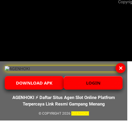
Copyrig
✕
DOWNLOAD APK
LOGIN
AGENHOKI ⚡️ Daftar Situs Agen Slot Online Platfrom
Terpercaya Link Resmi Gampang Menang
© COPYRIGHT 2026
AGENHOKI