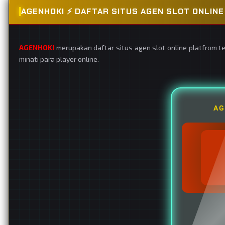
AGENHOKI ⚡️ DAFTAR SITUS AGEN SLOT ONLI
AGENHOKI
merupakan daftar situs agen slot online platfrom t
minati para player online.
AG