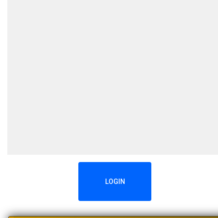
LOGIN