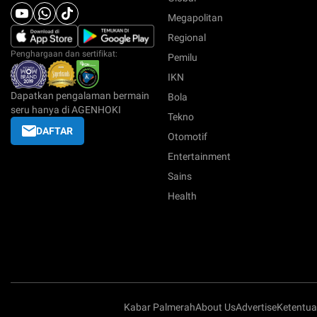
Megapolitan
Regional
Penghargaan dan sertifikat:
Pemilu
IKN
Dapatkan pengalaman bermain
Bola
seru hanya di AGENHOKI
Tekno
DAFTAR
Otomotif
Entertainment
Sains
Health
Kabar Palmerah
About Us
Advertise
Ketentu