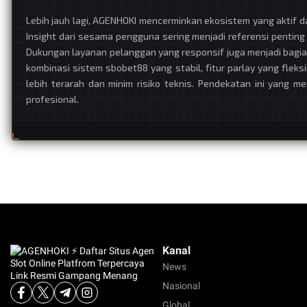
Lebih jauh lagi, AGENHOKI mencerminkan ekosistem yang aktif 
Insight dari sesama pengguna sering menjadi referensi pentin
Dukungan layanan pelanggan yang responsif juga menjadi bagia
kombinasi sistem sbobet88 yang stabil, fitur parlay yang fle
lebih terarah dan minim risiko teknis. Pendekatan ini yang m
profesional.
Kanal
News
Nasional
Global