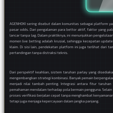
AGENHOKI sering disebut dalam komunitas sebagai platform y
pasar odds. Dari pengalaman para bettor aktif, faktor yang pa
lancar tanpa lag. Dalam praktiknya, ini menunjukkan pengelolaan
momen live betting adalah krusial, sehingga kecepatan updat
klaim. Di sisi lain, pendekatan platform ini juga terlihat da
pertandingan tanpa distraksi teknis.
Dari perspektif keahlian, sistem taruhan parlay yang disedia
mengembangkan strategi kombinasi. Banyak pemain berpengalama
menjadi nilai tambah penting. Integrasi antara fitur taruh
pemahaman mendalam terhadap pola bermain pengguna. Selain it
proses verifikasi berjalan cepat tanpa menghambat kenyamanan
tetapi juga menjaga kepercayaan dalam jangka panjang.