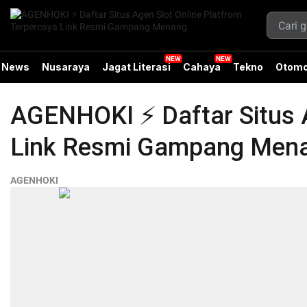
News
Nusaraya
Jagat Literasi
Cahaya
Tekno
Otomo
AGENHOKI ⚡️ Daftar Situs 
Link Resmi Gampang Men
AGENHOKI