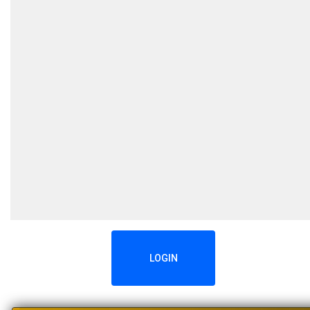
LOGIN