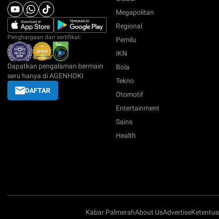
Megapolitan
Regional
Penghargaan dan sertifikat:
Pemilu
IKN
Dapatkan pengalaman bermain
Bola
seru hanya di AGENHOKI
Tekno
DAFTAR
Otomotif
Entertainment
Sains
Health
Kabar Palmerah
About Us
Advertise
Ketentu