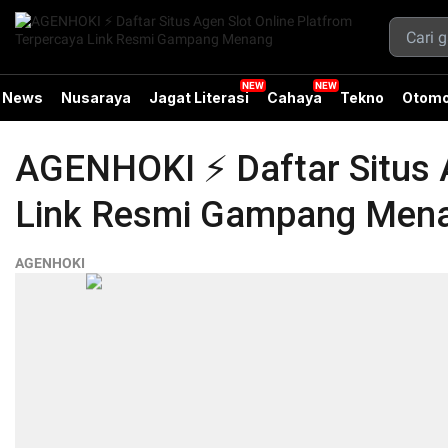
News
Nusaraya
Jagat Literasi
Cahaya
Tekno
Otomo
AGENHOKI ⚡️ Daftar Situs 
Link Resmi Gampang Men
AGENHOKI