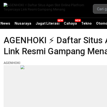
News
Nusaraya
Jagat Literasi
Cahaya
Tekno
Otomo
AGENHOKI ⚡️ Daftar Situs 
Link Resmi Gampang Men
AGENHOKI