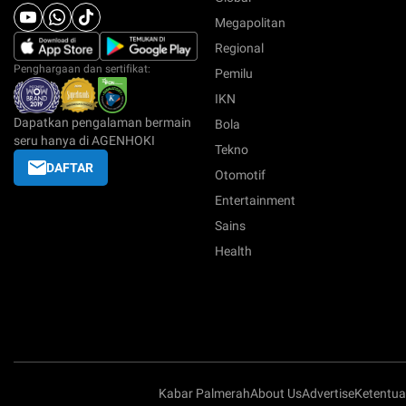
Megapolitan
Regional
Penghargaan dan sertifikat:
Pemilu
IKN
Dapatkan pengalaman bermain
Bola
seru hanya di AGENHOKI
Tekno
DAFTAR
Otomotif
Entertainment
Sains
Health
Kabar Palmerah
About Us
Advertise
Ketentu