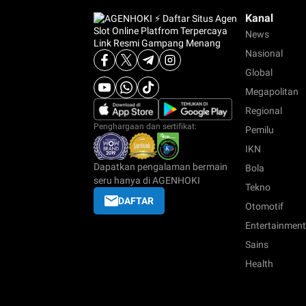
Kanal
News
Nasional
Global
Megapolitan
Regional
Penghargaan dan sertifikat:
Pemilu
IKN
Dapatkan pengalaman bermain
Bola
seru hanya di AGENHOKI
Tekno
DAFTAR
Otomotif
Entertainment
Sains
Health