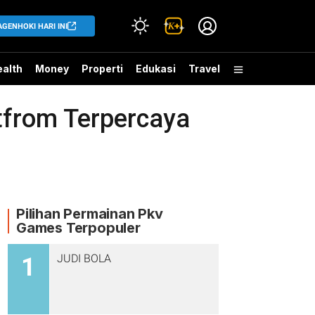
AGENHOKI HARI INI
alth
Money
Properti
Edukasi
Travel
atfrom Terpercaya
Pilihan Permainan Pkv
Games Terpopuler
JUDI BOLA
1