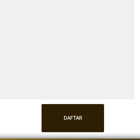
DAFTAR