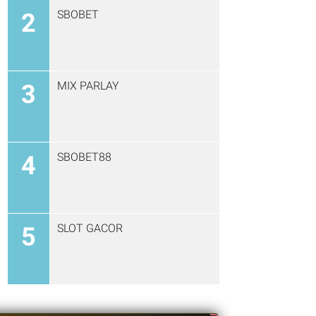
SBOBET
2
MIX PARLAY
3
SBOBET88
4
SLOT GACOR
5