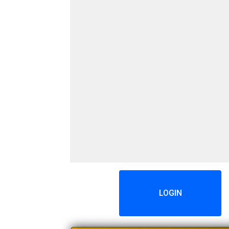
LOGIN