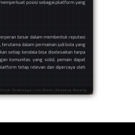
i memperkuat posisi sebagai pkatform yang
 berperan besar dalam membentuk reputasi
, terutama dalam permainan judi bola yang
an setiap kendala bisa diselesaikan tanpa
ungan komunitas yang solid, pemain dapat
latform tetap relevan dan dipercaya oleh
latfrom Terpercaya Link Resmi Gampang Menang