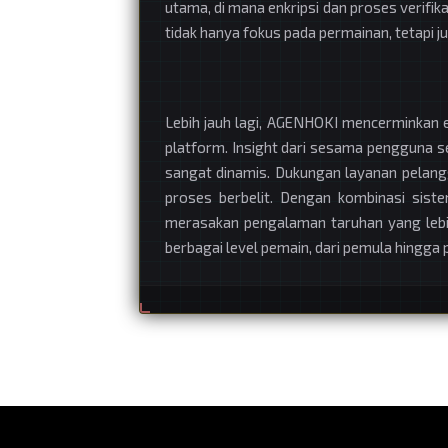
utama, di mana enkripsi dan proses verif
tidak hanya fokus pada permainan, tetapi 
Lebih jauh lagi, AGENHOKI mencerminkan 
platform. Insight dari sesama pengguna s
sangat dinamis. Dukungan layanan pelangg
proses berbelit. Dengan kombinasi siste
merasakan pengalaman taruhan yang lebih
berbagai level pemain, dari pemula hingga 