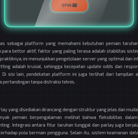
SPIN 🎰
as sebagai platform yang memahami kebutuhan pemain taruhan
ara bettor aktif, faktor yang paling terasa adalah stabilitas sist
praktiknya, ini menunjukkan pengelolaan server yang optimal dan in
tting adalah krusial, sehingga kecepatan update odds dan resp
 Di sisi lain, pendekatan platform ini juga terlihat dari tampila
pertandingan tanpa distraksi teknis.
arlay yang disediakan dirancang dengan struktur yang jelas dan mud
yak pemain berpengalaman melihat bahwa fleksibilitas dalam
ting. Integrasi antara fitur taruhan tunggal dan parlay juga berj
adap pola bermain pengguna. Selain itu, sistem keamanan data 