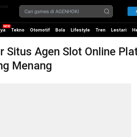
ya
Tekno
Otomotif
Bola
Lifestyle
Tren
Lestari
He
 Situs Agen Slot Online Pl
ng Menang