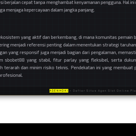
ikasi berjalan cepat tanpa menghambat kenyamanan pengguna. Hal in
juga menjaga kepercayaan dalam jangka panjang.
ekosistem yang aktif dan berkembang, di mana komunitas pemain
ering menjadi referensi penting dalam menentukan strategi taruhan
an yang responsif juga menjadi bagian dari pengalaman, memastik
m sbobet88 yang stabil, fitur parlay yang fleksibel, serta duk
 terarah dan minim risiko teknis. Pendekatan ini yang membuat p
profesional.
AGENHOKI
⚡️ Daftar Situs Agen Slot Online P