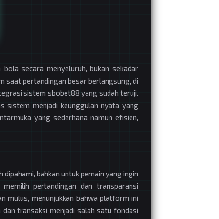
 bola secara menyeluruh, bukan sekadar
em saat pertandingan besar berlangsung, di
tegrasi sistem sbobet88 yang sudah teruji.
ons sistem menjadi keunggulan nyata yang
n antarmuka yang sederhana namun efisien,
ah dipahami, bahkan untuk pemain yang ingin
 memilih pertandingan dan transparansi
alan mulus, menunjukkan bahwa platform ini
dan transaksi menjadi salah satu fondasi