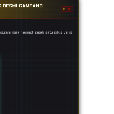
K RESMI GAMPANG
LIVE
g,sehingga menjadi salah satu situs yang