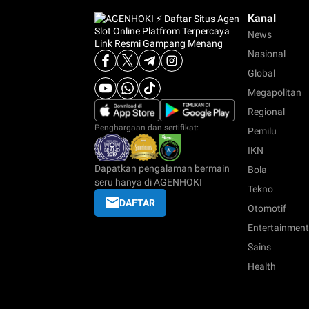
Kanal
News
Nasional
Global
Megapolitan
Regional
Penghargaan dan sertifikat:
Pemilu
IKN
Dapatkan pengalaman bermain
Bola
seru hanya di AGENHOKI
Tekno
DAFTAR
Otomotif
Entertainment
Sains
Health