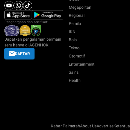
Megapolitan
Regional
Penghargaan dan sertifikat:
Pemilu
IKN
Dapatkan pengalaman bermain
Bola
seru hanya di AGENHOKI
Tekno
DAFTAR
Otomotif
Entertainment
Sains
Health
Kabar Palmerah
About Us
Advertise
Ketentu