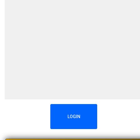
LOGIN