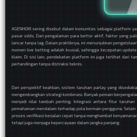
AGENHOKI sering disebut dalam komunitas sebagai platform y
pasar odds. Dari pengalaman para bettor aktif, faktor yang pa
lancar tanpa lag. Dalam praktiknya, ini menunjukkan pengelolaan
momen live betting adalah krusial, sehingga kecepatan updat
klaim. Di sisi lain, pendekatan platform ini juga terlihat da
pertandingan tanpa distraksi teknis.
Dari perspektif keahlian, sistem taruhan parlay yang disedia
mengembangkan strategi kombinasi. Banyak pemain berpengalama
menjadi nilai tambah penting. Integrasi antara fitur taruh
pemahaman mendalam terhadap pola bermain pengguna. Selain it
proses verifikasi berjalan cepat tanpa menghambat kenyamanan
tetapi juga menjaga kepercayaan dalam jangka panjang.