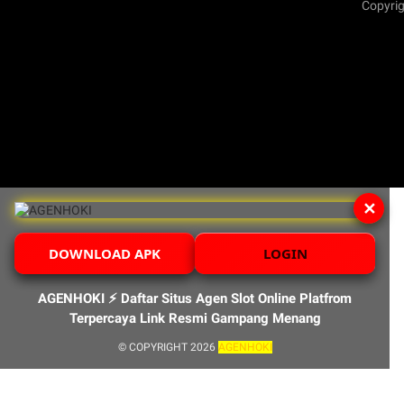
Copyrig
✕
DOWNLOAD APK
LOGIN
AGENHOKI ⚡️ Daftar Situs Agen Slot Online Platfrom
Terpercaya Link Resmi Gampang Menang
© COPYRIGHT 2026
AGENHOKI