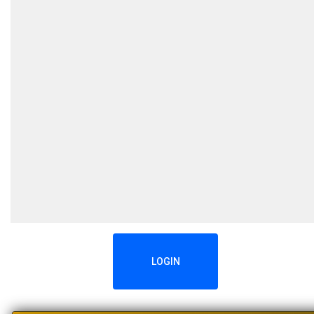
LOGIN