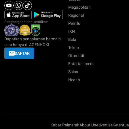
Megapolitan
Regional
Penghargaan dan sertifikat:
Pemilu
IKN
Dapatkan pengalaman bermain
Bola
seru hanya di AGENHOKI
Tekno
DAFTAR
Otomotif
Entertainment
Sains
Health
Kabar Palmerah
About Us
Advertise
Ketentu