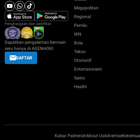
Megapolitan
Regional
Penghargaan dan sertifikat:
Pemilu
IKN
Dapatkan pengalaman bermain
Bola
seru hanya di AGENHOKI
Tekno
DAFTAR
Otomotif
Entertainment
Sains
Health
Kabar Palmerah
About Us
Advertise
Ketentu