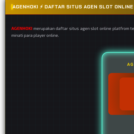
AGENHOKI ⚡️ DAFTAR SITUS AGEN SLOT ONLI
AGENHOKI
merupakan daftar situs agen slot online platfrom t
minati para player online.
AG