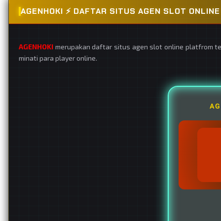
AGENHOKI ⚡️ DAFTAR SITUS AGEN SLOT ONLI
AGENHOKI
merupakan daftar situs agen slot online platfrom t
minati para player online.
AG