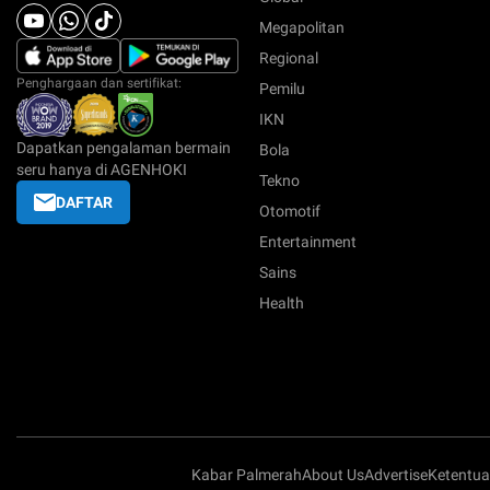
Megapolitan
Regional
Penghargaan dan sertifikat:
Pemilu
IKN
Dapatkan pengalaman bermain
Bola
seru hanya di AGENHOKI
Tekno
DAFTAR
Otomotif
Entertainment
Sains
Health
Kabar Palmerah
About Us
Advertise
Ketentu