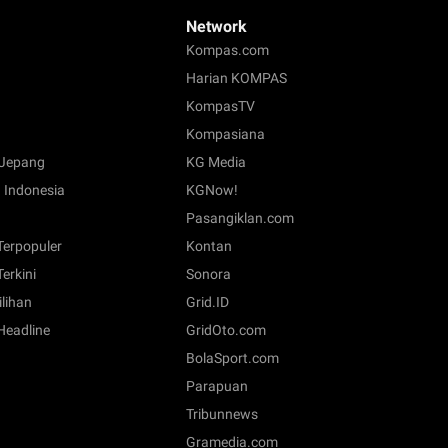
Network
Kompas.com
Harian KOMPAS
KompasTV
Kompasiana
Jepang
KG Media
 Indonesia
KGNow!
Pasangiklan.com
 Terpopuler
Kontan
Terkini
Sonora
ilihan
Grid.ID
 Headline
GridOto.com
BolaSport.com
Parapuan
Tribunnews
Gramedia.com