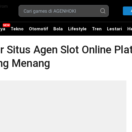
ya
Tekno
Otomotif
Bola
Lifestyle
Tren
Lestari
He
 Situs Agen Slot Online Pl
ng Menang