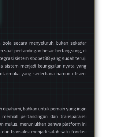
 bola secara menyeluruh, bukan sekadar
em saat pertandingan besar berlangsung, di
tegrasi sistem sbobet88 yang sudah teruji.
ons sistem menjadi keunggulan nyata yang
n antarmuka yang sederhana namun efisien,
ah dipahami, bahkan untuk pemain yang ingin
 memilih pertandingan dan transparansi
alan mulus, menunjukkan bahwa platform ini
dan transaksi menjadi salah satu fondasi