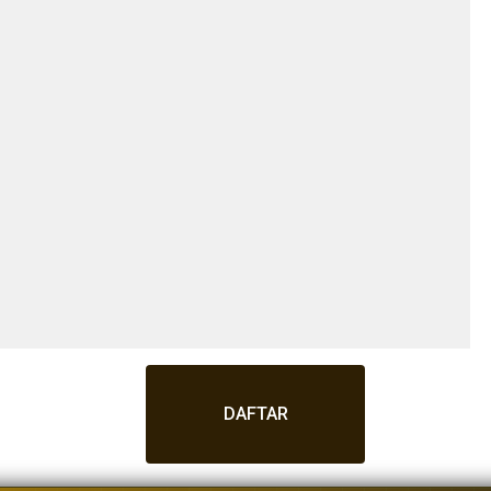
DAFTAR