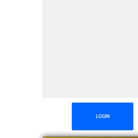
LOGIN