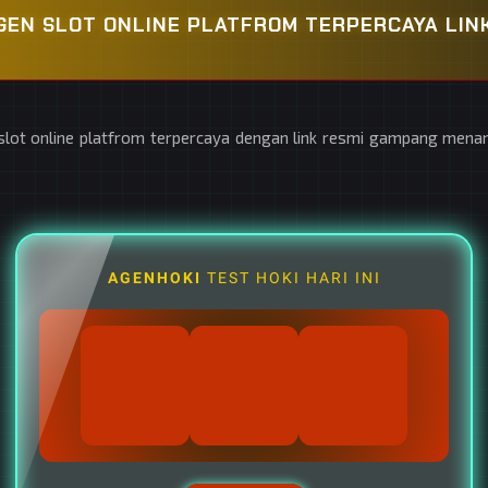
AGEN SLOT ONLINE PLATFROM TERPERCAYA LIN
lot online platfrom terpercaya dengan link resmi gampang menan
AGENHOKI
TEST HOKI HARI INI