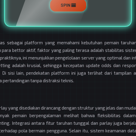
SPIN 🎰
as sebagai platform yang memahami kebutuhan pemain taruhan
ara bettor aktif, faktor yang paling terasa adalah stabilitas sist
praktiknya, ini menunjukkan pengelolaan server yang optimal dan in
tting adalah krusial, sehingga kecepatan update odds dan resp
 Di sisi lain, pendekatan platform ini juga terlihat dari tampila
pertandingan tanpa distraksi teknis.
arlay yang disediakan dirancang dengan struktur yang jelas dan mud
yak pemain berpengalaman melihat bahwa fleksibilitas dalam
ting. Integrasi antara fitur taruhan tunggal dan parlay juga berj
adap pola bermain pengguna. Selain itu, sistem keamanan data 