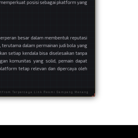
i memperkuat posisi sebagai pkatform yang
 berperan besar dalam membentuk reputasi
, terutama dalam permainan judi bola yang
an setiap kendala bisa diselesaikan tanpa
ungan komunitas yang solid, pemain dapat
latform tetap relevan dan dipercaya oleh
latfrom Terpercaya Link Resmi Gampang Menang