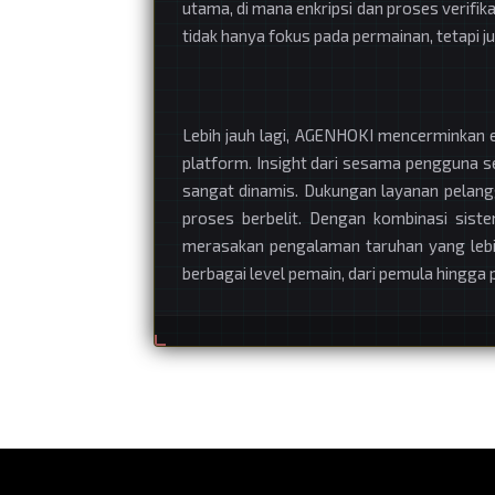
utama, di mana enkripsi dan proses verif
tidak hanya fokus pada permainan, tetapi 
Lebih jauh lagi, AGENHOKI mencerminkan 
platform. Insight dari sesama pengguna s
sangat dinamis. Dukungan layanan pelangg
proses berbelit. Dengan kombinasi siste
merasakan pengalaman taruhan yang lebih
berbagai level pemain, dari pemula hingga 