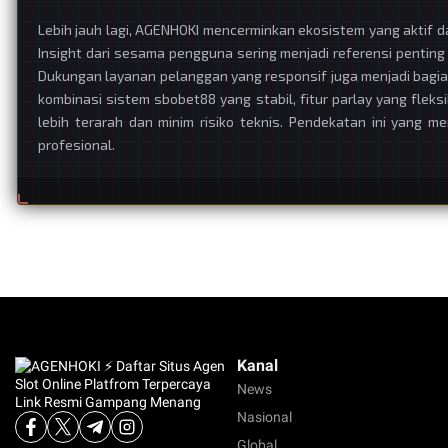
Lebih jauh lagi, AGENHOKI mencerminkan ekosistem yang aktif 
Insight dari sesama pengguna sering menjadi referensi pentin
Dukungan layanan pelanggan yang responsif juga menjadi bagia
kombinasi sistem sbobet88 yang stabil, fitur parlay yang fle
lebih terarah dan minim risiko teknis. Pendekatan ini yang m
profesional.
Kanal
News
Nasional
Global