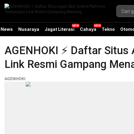
News
Nusaraya
Jagat Literasi
Cahaya
Tekno
Otomo
AGENHOKI ⚡️ Daftar Situs 
Link Resmi Gampang Men
AGENHOKI