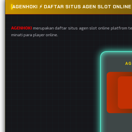
AGENHOKI ⚡️ DAFTAR SITUS AGEN SLOT ONLI
AGENHOKI
merupakan daftar situs agen slot online platfrom t
minati para player online.
AG