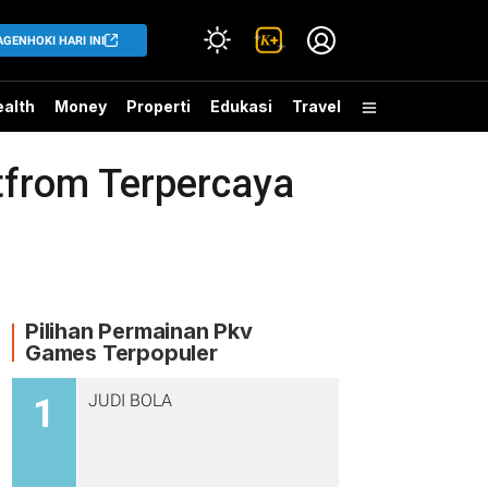
AGENHOKI HARI INI
alth
Money
Properti
Edukasi
Travel
atfrom Terpercaya
Pilihan Permainan Pkv
Games Terpopuler
JUDI BOLA
1