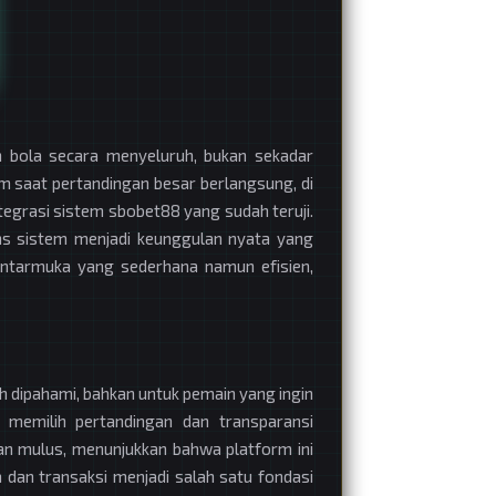
 bola secara menyeluruh, bukan sekadar
em saat pertandingan besar berlangsung, di
tegrasi sistem sbobet88 yang sudah teruji.
ons sistem menjadi keunggulan nyata yang
n antarmuka yang sederhana namun efisien,
ah dipahami, bahkan untuk pemain yang ingin
 memilih pertandingan dan transparansi
alan mulus, menunjukkan bahwa platform ini
dan transaksi menjadi salah satu fondasi