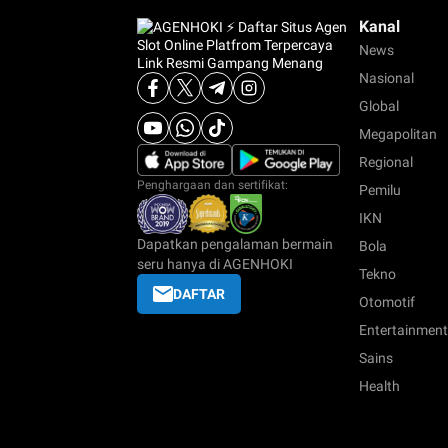
Kanal
News
Nasional
Global
Megapolitan
Regional
Penghargaan dan sertifikat:
Pemilu
IKN
Dapatkan pengalaman bermain
Bola
seru hanya di AGENHOKI
Tekno
DAFTAR
Otomotif
Entertainment
Sains
Health