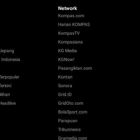
Network
Kompas.com
Harian KOMPAS
KompasTV
Kompasiana
Jepang
KG Media
 Indonesia
KGNow!
Pasangiklan.com
 Terpopuler
Kontan
Terkini
Sonora
ilihan
Grid.ID
 Headline
GridOto.com
BolaSport.com
Parapuan
Tribunnews
Gramedia.com