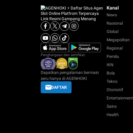
Kanal
News
Nasional
Global
Megapolitan
Regional
Penghargaan dan sertifikat:
Pemilu
IKN
Dapatkan pengalaman bermain
Bola
seru hanya di AGENHOKI
Tekno
DAFTAR
Otomotif
Entertainment
Sains
Health