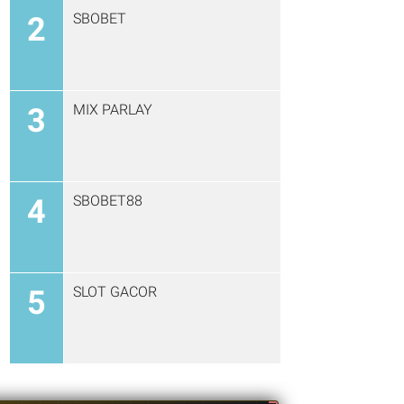
SBOBET
2
MIX PARLAY
3
SBOBET88
4
SLOT GACOR
5