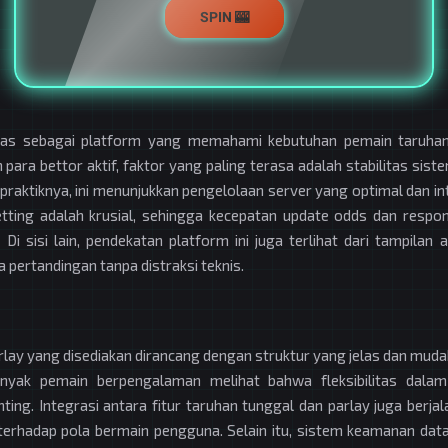
SPIN 🎰
as sebagai platform yang memahami kebutuhan pemain taruhan
ara bettor aktif, faktor yang paling terasa adalah stabilitas sist
praktiknya, ini menunjukkan pengelolaan server yang optimal dan in
tting adalah krusial, sehingga kecepatan update odds dan resp
 Di sisi lain, pendekatan platform ini juga terlihat dari tampila
pertandingan tanpa distraksi teknis.
arlay yang disediakan dirancang dengan struktur yang jelas dan mud
yak pemain berpengalaman melihat bahwa fleksibilitas dalam
ting. Integrasi antara fitur taruhan tunggal dan parlay juga berj
adap pola bermain pengguna. Selain itu, sistem keamanan data 