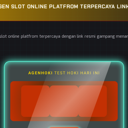
AGEN SLOT ONLINE PLATFROM TERPERCAYA LIN
lot online platfrom terpercaya dengan link resmi gampang menan
AGENHOKI
TEST HOKI HARI INI