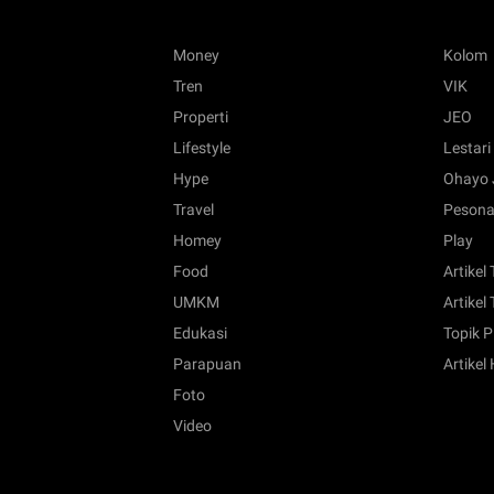
Money
Kolom
Tren
VIK
Properti
JEO
Lifestyle
Lestari
Hype
Ohayo 
Travel
Pesona
Homey
Play
Food
Artikel
UMKM
Artikel 
Edukasi
Topik P
Parapuan
Artikel
Foto
Video