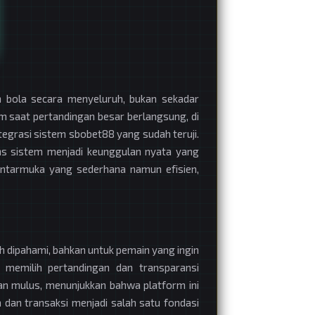
 bola secara menyeluruh, bukan sekadar
em saat pertandingan besar berlangsung, di
tegrasi sistem sbobet88 yang sudah teruji.
ons sistem menjadi keunggulan nyata yang
n antarmuka yang sederhana namun efisien,
ah dipahami, bahkan untuk pemain yang ingin
 memilih pertandingan dan transparansi
alan mulus, menunjukkan bahwa platform ini
dan transaksi menjadi salah satu fondasi