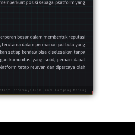
i memperkuat posisi sebagai pkatform yang
 berperan besar dalam membentuk reputasi
, terutama dalam permainan judi bola yang
an setiap kendala bisa diselesaikan tanpa
ungan komunitas yang solid, pemain dapat
latform tetap relevan dan dipercaya oleh
latfrom Terpercaya Link Resmi Gampang Menang