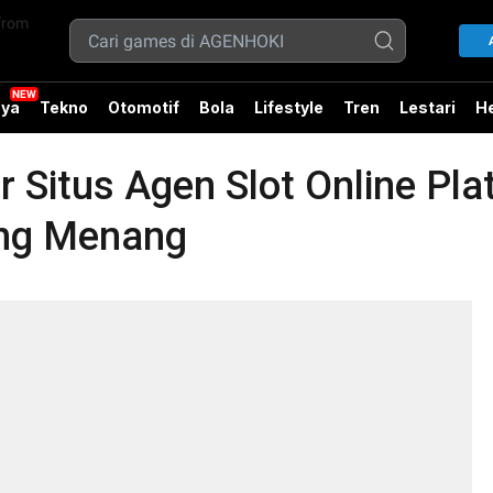
ya
Tekno
Otomotif
Bola
Lifestyle
Tren
Lestari
He
 Situs Agen Slot Online Pl
ng Menang