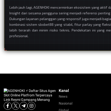
Lebih jauh lagi, AGENHOKI mencerminkan ekosistem yang aktif 
Insight dari sesama pengguna sering menjadi referensi pentin
Dukungan layanan pelanggan yang responsif juga menjadi bagia
kombinasi sistem sbobet88 yang stabil, fitur parlay yang fle
lebih terarah dan minim risiko teknis. Pendekatan ini yang m
profesional.
Kanal
News
Nasional
Global