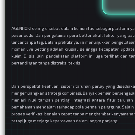
AGENHOKI sering disebut dalam komunitas sebagai platform y
pasar odds. Dari pengalaman para bettor aktif, faktor yang pa
lancar tanpa lag. Dalam praktiknya, ini menunjukkan pengelolaan
momen live betting adalah krusial, sehingga kecepatan updat
klaim. Di sisi lain, pendekatan platform ini juga terlihat da
pertandingan tanpa distraksi teknis.
Dari perspektif keahlian, sistem taruhan parlay yang disedia
mengembangkan strategi kombinasi. Banyak pemain berpengalama
menjadi nilai tambah penting. Integrasi antara fitur taruh
pemahaman mendalam terhadap pola bermain pengguna. Selain it
proses verifikasi berjalan cepat tanpa menghambat kenyamanan
tetapi juga menjaga kepercayaan dalam jangka panjang.