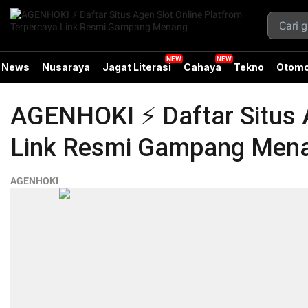
News
Nusaraya
Jagat Literasi
Cahaya
Tekno
Otomo
AGENHOKI ⚡️ Daftar Situs 
Link Resmi Gampang Men
AGENHOKI