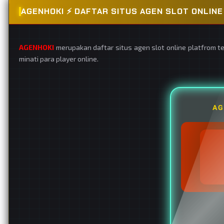
AGENHOKI ⚡️ DAFTAR SITUS AGEN SLOT ONLI
AGENHOKI
merupakan daftar situs agen slot online platfrom t
minati para player online.
AG