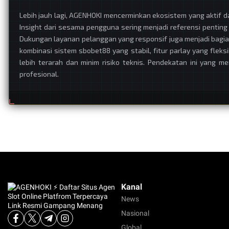
Lebih jauh lagi, AGENHOKI mencerminkan ekosistem yang aktif 
Insight dari sesama pengguna sering menjadi referensi pentin
Dukungan layanan pelanggan yang responsif juga menjadi bagia
kombinasi sistem sbobet88 yang stabil, fitur parlay yang fle
lebih terarah dan minim risiko teknis. Pendekatan ini yang m
profesional.
Kanal
News
Nasional
Global