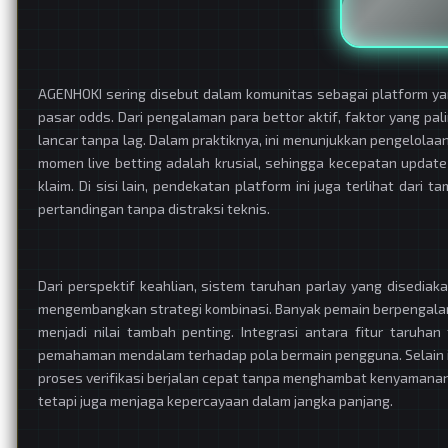
AGENHOKI sering disebut dalam komunitas sebagai platform y
pasar odds. Dari pengalaman para bettor aktif, faktor yang pa
lancar tanpa lag. Dalam praktiknya, ini menunjukkan pengelolaan
momen live betting adalah krusial, sehingga kecepatan updat
klaim. Di sisi lain, pendekatan platform ini juga terlihat da
pertandingan tanpa distraksi teknis.
Dari perspektif keahlian, sistem taruhan parlay yang disedia
mengembangkan strategi kombinasi. Banyak pemain berpengalama
menjadi nilai tambah penting. Integrasi antara fitur taruh
pemahaman mendalam terhadap pola bermain pengguna. Selain it
proses verifikasi berjalan cepat tanpa menghambat kenyamanan
tetapi juga menjaga kepercayaan dalam jangka panjang.