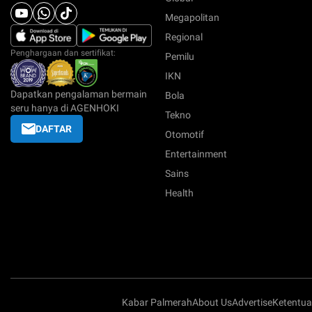
Megapolitan
Regional
Penghargaan dan sertifikat:
Pemilu
IKN
Dapatkan pengalaman bermain
Bola
seru hanya di AGENHOKI
Tekno
DAFTAR
Otomotif
Entertainment
Sains
Health
Kabar Palmerah
About Us
Advertise
Ketentu