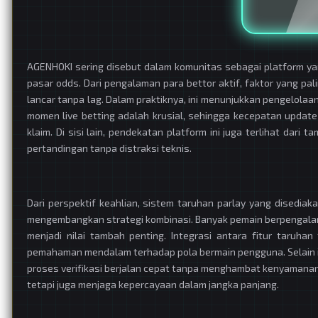
AGENHOKI sering disebut dalam komunitas sebagai platform y
pasar odds. Dari pengalaman para bettor aktif, faktor yang pa
lancar tanpa lag. Dalam praktiknya, ini menunjukkan pengelolaan
momen live betting adalah krusial, sehingga kecepatan updat
klaim. Di sisi lain, pendekatan platform ini juga terlihat da
pertandingan tanpa distraksi teknis.
Dari perspektif keahlian, sistem taruhan parlay yang disedia
mengembangkan strategi kombinasi. Banyak pemain berpengalama
menjadi nilai tambah penting. Integrasi antara fitur taruh
pemahaman mendalam terhadap pola bermain pengguna. Selain it
proses verifikasi berjalan cepat tanpa menghambat kenyamanan
tetapi juga menjaga kepercayaan dalam jangka panjang.