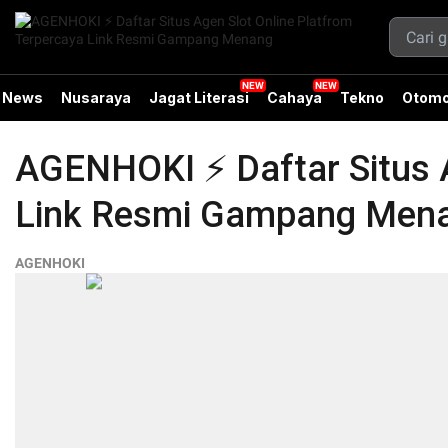
News
Nusaraya
Jagat Literasi
Cahaya
Tekno
Otomo
AGENHOKI ⚡️ Daftar Situs 
Link Resmi Gampang Men
AGENHOKI