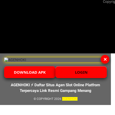
Copyrig
✕
DOWNLOAD APK
LOGIN
AGENHOKI ⚡️ Daftar Situs Agen Slot Online Platfrom
Terpercaya Link Resmi Gampang Menang
© COPYRIGHT 2026
AGENHOKI