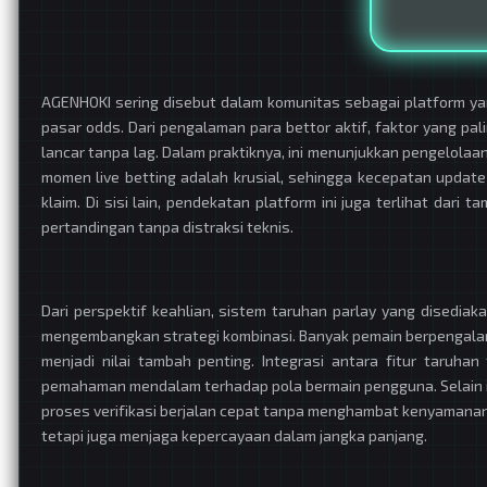
AGENHOKI sering disebut dalam komunitas sebagai platform y
pasar odds. Dari pengalaman para bettor aktif, faktor yang pa
lancar tanpa lag. Dalam praktiknya, ini menunjukkan pengelolaan
momen live betting adalah krusial, sehingga kecepatan updat
klaim. Di sisi lain, pendekatan platform ini juga terlihat da
pertandingan tanpa distraksi teknis.
Dari perspektif keahlian, sistem taruhan parlay yang disedia
mengembangkan strategi kombinasi. Banyak pemain berpengalama
menjadi nilai tambah penting. Integrasi antara fitur taruh
pemahaman mendalam terhadap pola bermain pengguna. Selain it
proses verifikasi berjalan cepat tanpa menghambat kenyamanan
tetapi juga menjaga kepercayaan dalam jangka panjang.