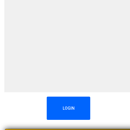
LOGIN