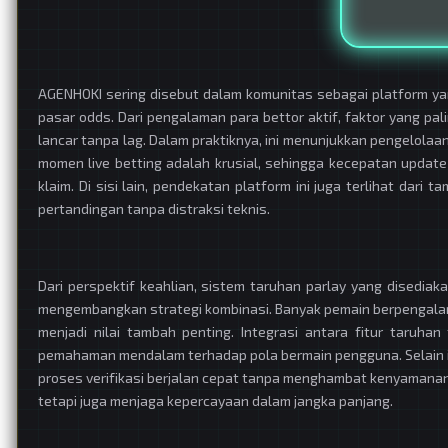
AGENHOKI sering disebut dalam komunitas sebagai platform y
pasar odds. Dari pengalaman para bettor aktif, faktor yang pa
lancar tanpa lag. Dalam praktiknya, ini menunjukkan pengelolaan
momen live betting adalah krusial, sehingga kecepatan updat
klaim. Di sisi lain, pendekatan platform ini juga terlihat da
pertandingan tanpa distraksi teknis.
Dari perspektif keahlian, sistem taruhan parlay yang disedia
mengembangkan strategi kombinasi. Banyak pemain berpengalama
menjadi nilai tambah penting. Integrasi antara fitur taruh
pemahaman mendalam terhadap pola bermain pengguna. Selain it
proses verifikasi berjalan cepat tanpa menghambat kenyamanan
tetapi juga menjaga kepercayaan dalam jangka panjang.