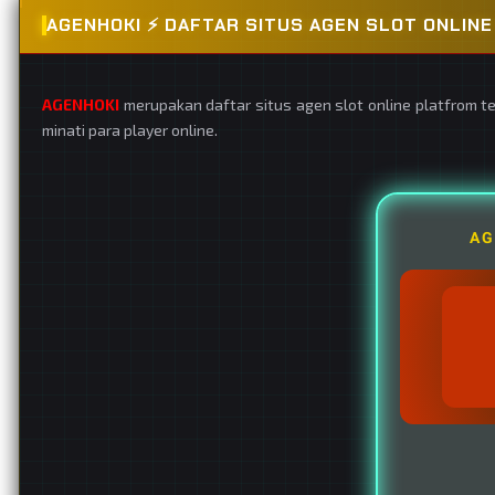
AGENHOKI ⚡️ DAFTAR SITUS AGEN SLOT ONLI
AGENHOKI
merupakan daftar situs agen slot online platfrom t
minati para player online.
AG