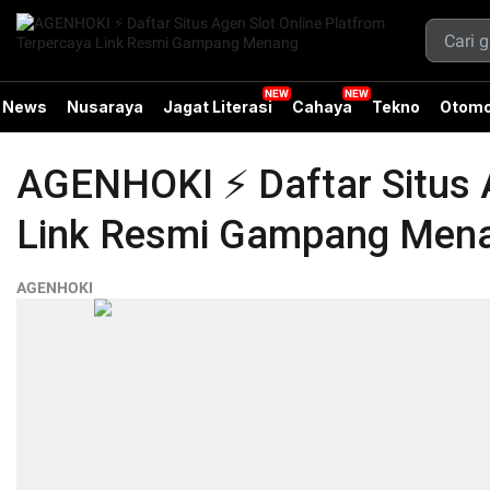
News
Nusaraya
Jagat Literasi
Cahaya
Tekno
Otomo
AGENHOKI ⚡️ Daftar Situs 
Link Resmi Gampang Men
AGENHOKI