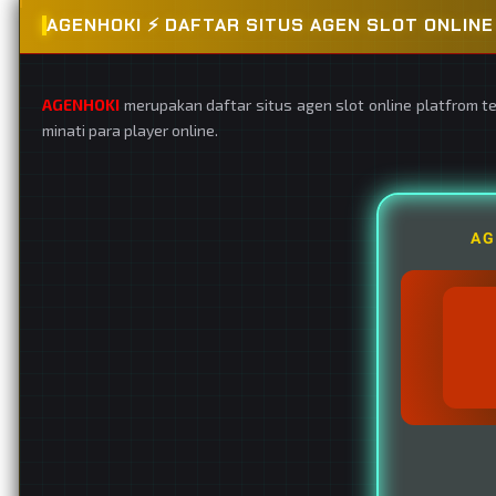
AGENHOKI ⚡️ DAFTAR SITUS AGEN SLOT ONLI
AGENHOKI
merupakan daftar situs agen slot online platfrom t
minati para player online.
AG