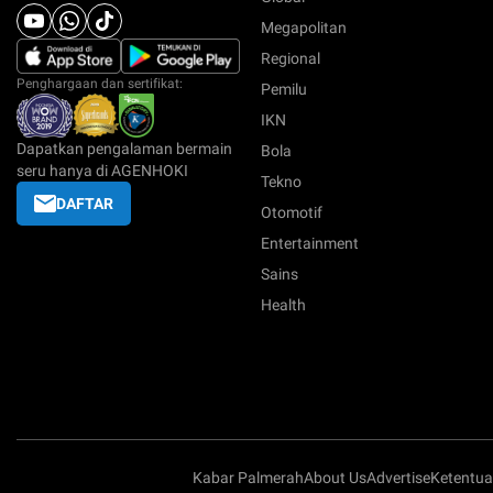
Megapolitan
Regional
Penghargaan dan sertifikat:
Pemilu
IKN
Dapatkan pengalaman bermain
Bola
seru hanya di AGENHOKI
Tekno
DAFTAR
Otomotif
Entertainment
Sains
Health
Kabar Palmerah
About Us
Advertise
Ketentu