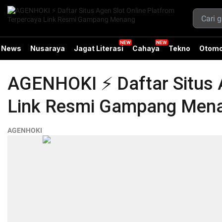
News
Nusaraya
Jagat Literasi
Cahaya
Tekno
Otomo
AGENHOKI ⚡️ Daftar Situs 
Link Resmi Gampang Men
AGENHOKI