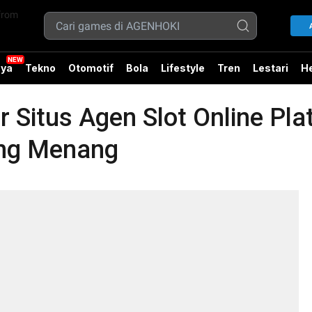
ya
Tekno
Otomotif
Bola
Lifestyle
Tren
Lestari
He
 Situs Agen Slot Online Pl
ng Menang