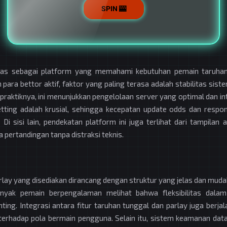
SPIN 🎰
as sebagai platform yang memahami kebutuhan pemain taruhan
ara bettor aktif, faktor yang paling terasa adalah stabilitas sist
praktiknya, ini menunjukkan pengelolaan server yang optimal dan in
tting adalah krusial, sehingga kecepatan update odds dan resp
 Di sisi lain, pendekatan platform ini juga terlihat dari tampila
pertandingan tanpa distraksi teknis.
arlay yang disediakan dirancang dengan struktur yang jelas dan mud
yak pemain berpengalaman melihat bahwa fleksibilitas dalam
ting. Integrasi antara fitur taruhan tunggal dan parlay juga berj
adap pola bermain pengguna. Selain itu, sistem keamanan data 