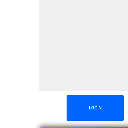
LOGIN