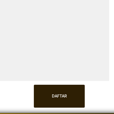
DAFTAR