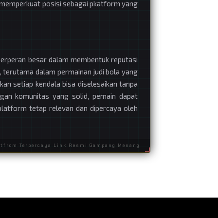
i memperkuat posisi sebagai pkatform yang
 berperan besar dalam membentuk reputasi
, terutama dalam permainan judi bola yang
an setiap kendala bisa diselesaikan tanpa
ungan komunitas yang solid, pemain dapat
latform tetap relevan dan dipercaya oleh
latfrom Terpercaya Link Resmi Gampang Menang