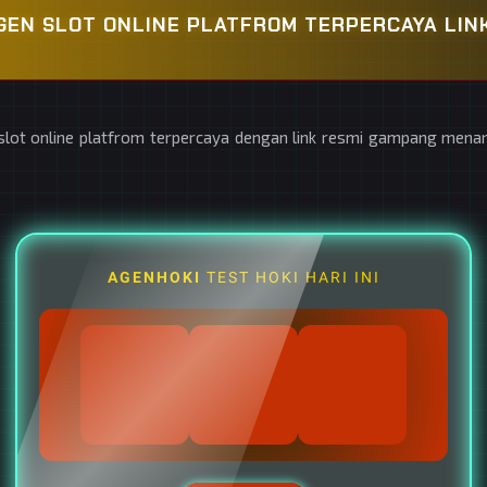
AGEN SLOT ONLINE PLATFROM TERPERCAYA LIN
lot online platfrom terpercaya dengan link resmi gampang menan
AGENHOKI
TEST HOKI HARI INI