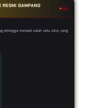
K RESMI GAMPANG
LIVE
g,sehingga menjadi salah satu situs yang