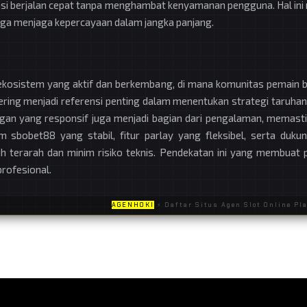
ikasi berjalan cepat tanpa menghambat kenyamanan pengguna. Hal in
juga menjaga kepercayaan dalam jangka panjang.
ekosistem yang aktif dan berkembang, di mana komunitas pemain
ering menjadi referensi penting dalam menentukan strategi taruhan
an yang responsif juga menjadi bagian dari pengalaman, memastik
m sbobet88 yang stabil, fitur parlay yang fleksibel, serta duk
 terarah dan minim risiko teknis. Pendekatan ini yang membuat p
profesional.
AGENHOKI
⚡️ Daftar Situs Agen Slot Online P