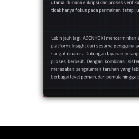
utama, di mana enkripsi dan proses verif
tidak hanya fokus pada permainan, tetapi 
Lebih jauh lagi, AGENHOKI mencerminkan 
platform. Insight dari sesama pengguna s
sangat dinamis. Dukungan layanan pelangg
proses berbelit. Dengan kombinasi siste
merasakan pengalaman taruhan yang lebih
berbagai level pemain, dari pemula hingga 