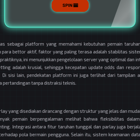
SPIN 🎰
as sebagai platform yang memahami kebutuhan pemain taruhan
ara bettor aktif, faktor yang paling terasa adalah stabilitas sist
praktiknya, ini menunjukkan pengelolaan server yang optimal dan in
tting adalah krusial, sehingga kecepatan update odds dan resp
 Di sisi lain, pendekatan platform ini juga terlihat dari tampila
pertandingan tanpa distraksi teknis.
arlay yang disediakan dirancang dengan struktur yang jelas dan mud
yak pemain berpengalaman melihat bahwa fleksibilitas dalam
ting. Integrasi antara fitur taruhan tunggal dan parlay juga berj
adap pola bermain pengguna. Selain itu, sistem keamanan data 