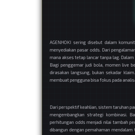
AGENHOKI sering disebut dalam komunit
menyediakan pasar odds. Dari pengalaman p
mana akses tetap lancar tanpa lag. Dalam 
Bagi penggemar judi bola, momen live be
dirasakan langsung, bukan sekadar klaim.
membuat pengguna bisa fokus pada analisa 
Dari perspektif keahlian, sistem taruhan p
mengembangkan strategi kombinasi. Ban
perhitungan odds menjadi nilai tambah pen
dibangun dengan pemahaman mendalam terh