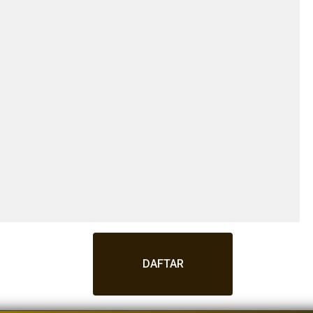
DAFTAR