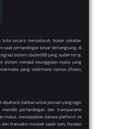
 bola secara menyeluruh, bukan sekadar
em saat pertandingan besar berlangsung, di
tegrasi sistem sbobet88 yang sudah teruji.
ons sistem menjadi keunggulan nyata yang
n antarmuka yang sederhana namun efisien,
ah dipahami, bahkan untuk pemain yang ingin
 memilih pertandingan dan transparansi
alan mulus, menunjukkan bahwa platform ini
dan transaksi menjadi salah satu fondasi