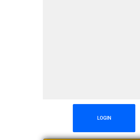
LOGIN