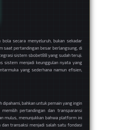
 bola secara menyeluruh, bukan sekadar
em saat pertandingan besar berlangsung, di
tegrasi sistem sbobet88 yang sudah teruji.
ons sistem menjadi keunggulan nyata yang
n antarmuka yang sederhana namun efisien,
ah dipahami, bahkan untuk pemain yang ingin
 memilih pertandingan dan transparansi
alan mulus, menunjukkan bahwa platform ini
dan transaksi menjadi salah satu fondasi