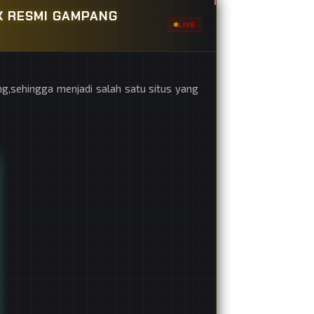
K RESMI GAMPANG
LIVE
g,sehingga menjadi salah satu situs yang