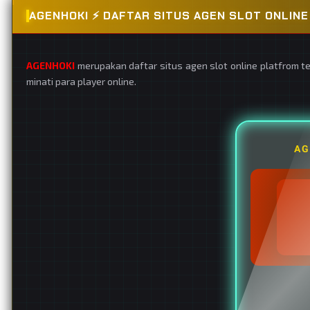
AGENHOKI ⚡️ DAFTAR SITUS AGEN SLOT ONLI
AGENHOKI
merupakan daftar situs agen slot online platfrom t
minati para player online.
AG