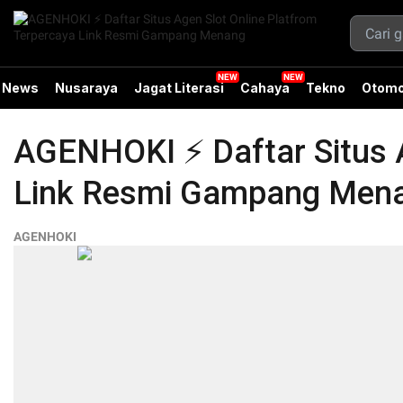
News
Nusaraya
Jagat Literasi
Cahaya
Tekno
Otomo
AGENHOKI ⚡️ Daftar Situs 
Link Resmi Gampang Men
AGENHOKI