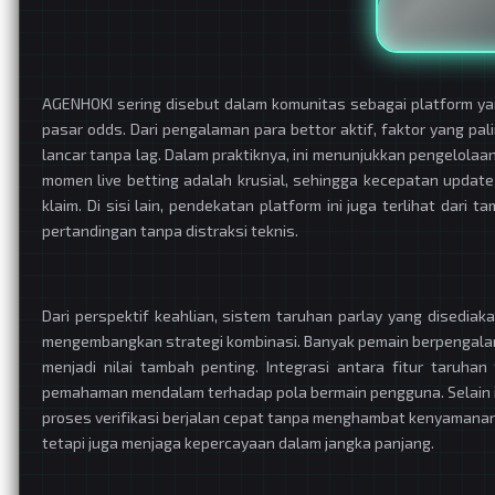
AGENHOKI sering disebut dalam komunitas sebagai platform y
pasar odds. Dari pengalaman para bettor aktif, faktor yang pa
lancar tanpa lag. Dalam praktiknya, ini menunjukkan pengelolaan
momen live betting adalah krusial, sehingga kecepatan updat
klaim. Di sisi lain, pendekatan platform ini juga terlihat da
pertandingan tanpa distraksi teknis.
Dari perspektif keahlian, sistem taruhan parlay yang disedia
mengembangkan strategi kombinasi. Banyak pemain berpengalama
menjadi nilai tambah penting. Integrasi antara fitur taruh
pemahaman mendalam terhadap pola bermain pengguna. Selain it
proses verifikasi berjalan cepat tanpa menghambat kenyamanan
tetapi juga menjaga kepercayaan dalam jangka panjang.