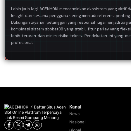
Lebih jauh lagi, AGENHOKI mencerminkan ekosistem yang aktif 
Insight dari sesama pengguna sering menjadi referensi pentin
Dukungan layanan pelanggan yang responsif juga menjadi bagia
kombinasi sistem sbobet88 yang stabil, fitur parlay yang fle
lebih terarah dan minim risiko teknis. Pendekatan ini yang m
profesional.
Kanal
News
Nasional
Global