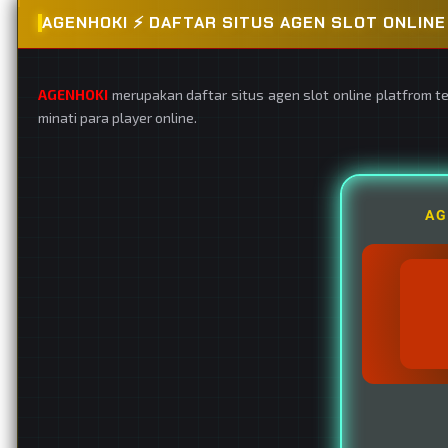
AGENHOKI ⚡️ DAFTAR SITUS AGEN SLOT ONLI
AGENHOKI
merupakan daftar situs agen slot online platfrom t
minati para player online.
AG