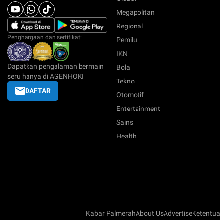
Megapolitan
Regional
Penghargaan dan sertifikat:
Pemilu
IKN
Dapatkan pengalaman bermain
Bola
seru hanya di AGENHOKI
Tekno
DAFTAR
Otomotif
Entertainment
Sains
Health
Kabar Palmerah
About Us
Advertise
Ketentu