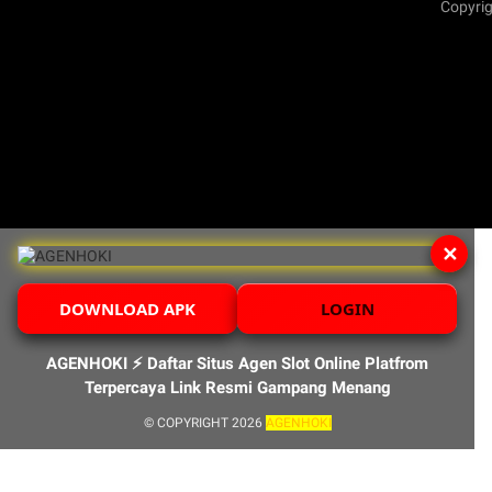
Copyrig
✕
DOWNLOAD APK
LOGIN
AGENHOKI ⚡️ Daftar Situs Agen Slot Online Platfrom
Terpercaya Link Resmi Gampang Menang
© COPYRIGHT 2026
AGENHOKI