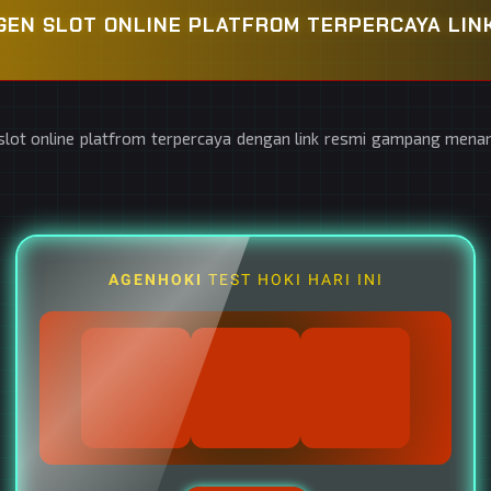
AGEN SLOT ONLINE PLATFROM TERPERCAYA LIN
lot online platfrom terpercaya dengan link resmi gampang menan
AGENHOKI
TEST HOKI HARI INI