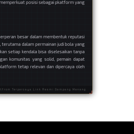
i memperkuat posisi sebagai pkatform yang
 berperan besar dalam membentuk reputasi
, terutama dalam permainan judi bola yang
an setiap kendala bisa diselesaikan tanpa
ungan komunitas yang solid, pemain dapat
latform tetap relevan dan dipercaya oleh
latfrom Terpercaya Link Resmi Gampang Menang