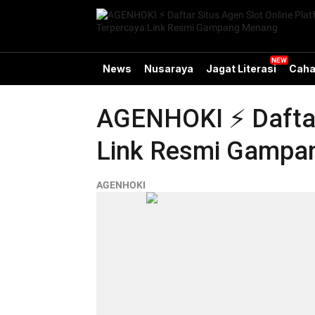
News
Nusaraya
Jagat Literasi
Caha
AGENHOKI ⚡️ Daftar
Link Resmi Gampa
AGENHOKI