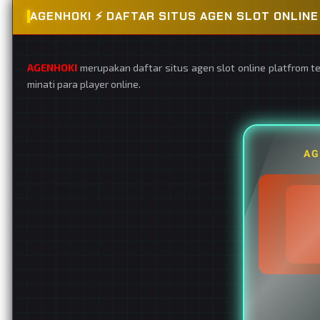
AGENHOKI ⚡️ DAFTAR SITUS AGEN SLOT ONLI
AGENHOKI
merupakan daftar situs agen slot online platfrom t
minati para player online.
AG