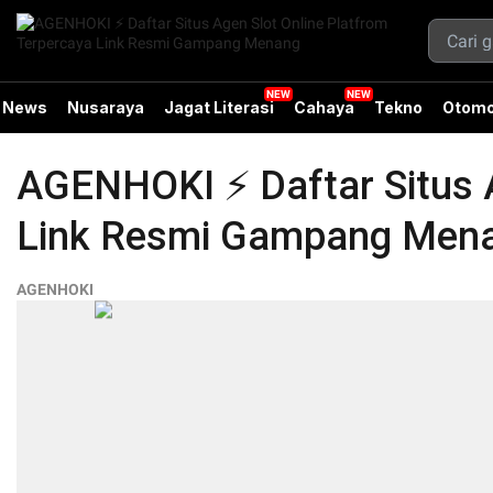
News
Nusaraya
Jagat Literasi
Cahaya
Tekno
Otomo
AGENHOKI ⚡️ Daftar Situs 
Link Resmi Gampang Men
AGENHOKI