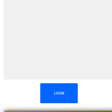
LOGIN