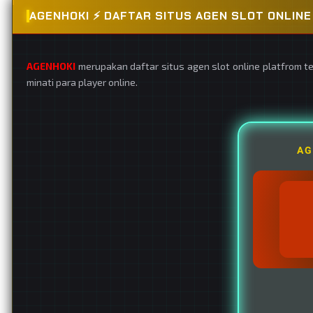
AGENHOKI ⚡️ DAFTAR SITUS AGEN SLOT ONLI
AGENHOKI
merupakan daftar situs agen slot online platfrom t
minati para player online.
AG