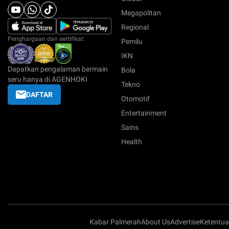
Megapolitan
Regional
Penghargaan dan sertifikat:
Pemilu
IKN
Dapatkan pengalaman bermain
Bola
seru hanya di AGENHOKI
Tekno
DAFTAR
Otomotif
Entertainment
Sains
Health
Kabar Palmerah
About Us
Advertise
Ketentu