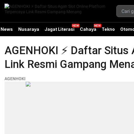
News
Nusaraya
Jagat Literasi
Cahaya
Tekno
Otomo
AGENHOKI ⚡️ Daftar Situs 
Link Resmi Gampang Men
AGENHOKI