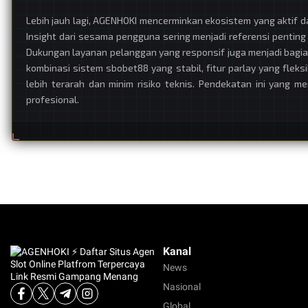
Lebih jauh lagi, AGENHOKI mencerminkan ekosistem yang aktif 
Insight dari sesama pengguna sering menjadi referensi pentin
Dukungan layanan pelanggan yang responsif juga menjadi bagia
kombinasi sistem sbobet88 yang stabil, fitur parlay yang fle
lebih terarah dan minim risiko teknis. Pendekatan ini yang m
profesional.
Kanal
News
Nasional
Global