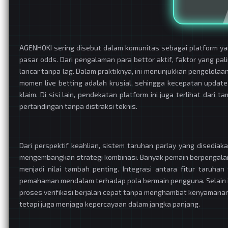
AGENHOKI sering disebut dalam komunitas sebagai platform y
pasar odds. Dari pengalaman para bettor aktif, faktor yang pa
lancar tanpa lag. Dalam praktiknya, ini menunjukkan pengelolaan
momen live betting adalah krusial, sehingga kecepatan updat
klaim. Di sisi lain, pendekatan platform ini juga terlihat da
pertandingan tanpa distraksi teknis.
Dari perspektif keahlian, sistem taruhan parlay yang disedia
mengembangkan strategi kombinasi. Banyak pemain berpengalama
menjadi nilai tambah penting. Integrasi antara fitur taruh
pemahaman mendalam terhadap pola bermain pengguna. Selain it
proses verifikasi berjalan cepat tanpa menghambat kenyamanan
tetapi juga menjaga kepercayaan dalam jangka panjang.