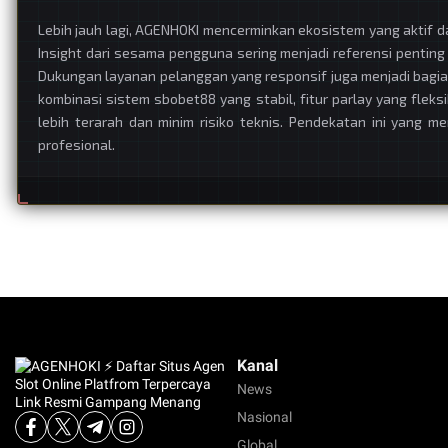
Lebih jauh lagi, AGENHOKI mencerminkan ekosistem yang aktif 
Insight dari sesama pengguna sering menjadi referensi pentin
Dukungan layanan pelanggan yang responsif juga menjadi bagia
kombinasi sistem sbobet88 yang stabil, fitur parlay yang fle
lebih terarah dan minim risiko teknis. Pendekatan ini yang m
profesional.
Kanal
News
Nasional
Global