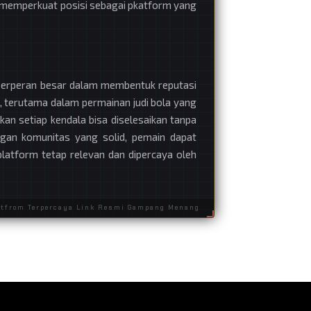
i memperkuat posisi sebagai pkatform yang
 berperan besar dalam membentuk reputasi
, terutama dalam permainan judi bola yang
an setiap kendala bisa diselesaikan tanpa
ungan komunitas yang solid, pemain dapat
latform tetap relevan dan dipercaya oleh
latfrom Terpercaya Link Resmi Gampang Menang