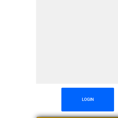
LOGIN