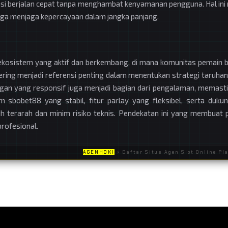
ikasi berjalan cepat tanpa menghambat kenyamanan pengguna. Hal in
juga menjaga kepercayaan dalam jangka panjang.
ekosistem yang aktif dan berkembang, di mana komunitas pemain
ering menjadi referensi penting dalam menentukan strategi taruhan
an yang responsif juga menjadi bagian dari pengalaman, memastik
m sbobet88 yang stabil, fitur parlay yang fleksibel, serta duk
 terarah dan minim risiko teknis. Pendekatan ini yang membuat p
profesional.
AGENHOKI
⚡️ Daftar Situs Agen Slot Online P