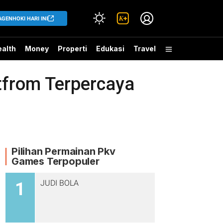
AGENHOKI HARI INI
alth
Money
Properti
Edukasi
Travel
atfrom Terpercaya
Pilihan Permainan Pkv
Games Terpopuler
JUDI BOLA
1