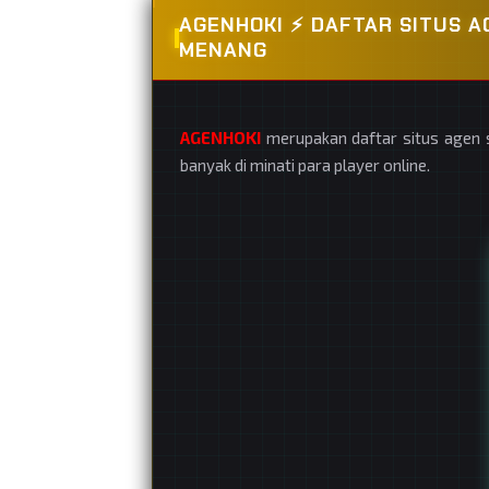
AGENHOKI ⚡️ DAFTAR SITUS 
MENANG
AGENHOKI
merupakan daftar situs agen s
banyak di minati para player online.