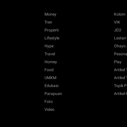
Money
Kolom
Tren
VIK
Properti
JEO
Lifestyle
Lestari
Hype
Ohayo 
Travel
Pesona
Homey
Play
Food
Artikel
UMKM
Artikel 
Edukasi
Topik P
Parapuan
Artikel
Foto
Video