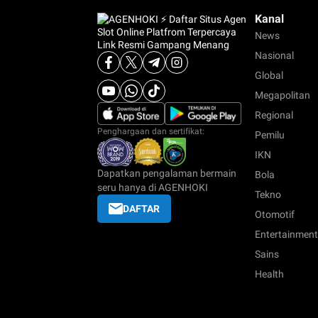
Kanal
News
Nasional
Global
Megapolitan
Regional
Penghargaan dan sertifikat:
Pemilu
IKN
Dapatkan pengalaman bermain
Bola
seru hanya di AGENHOKI
Tekno
DAFTAR
Otomotif
Entertainment
Sains
Health