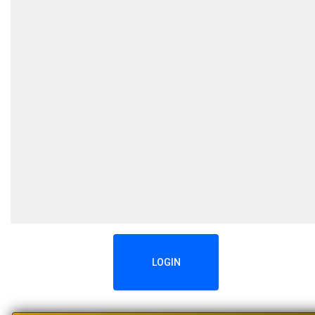
LOGIN