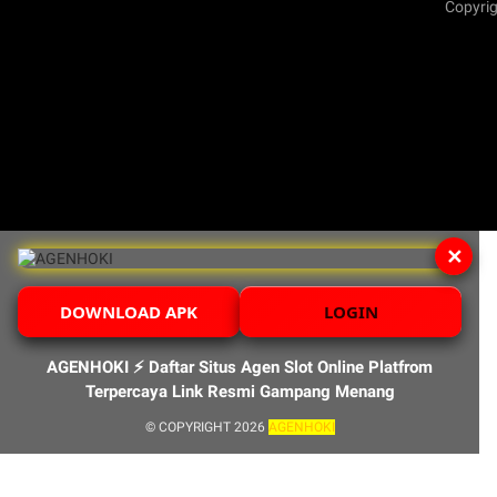
Copyrig
✕
DOWNLOAD APK
LOGIN
AGENHOKI ⚡️ Daftar Situs Agen Slot Online Platfrom
Terpercaya Link Resmi Gampang Menang
© COPYRIGHT 2026
AGENHOKI