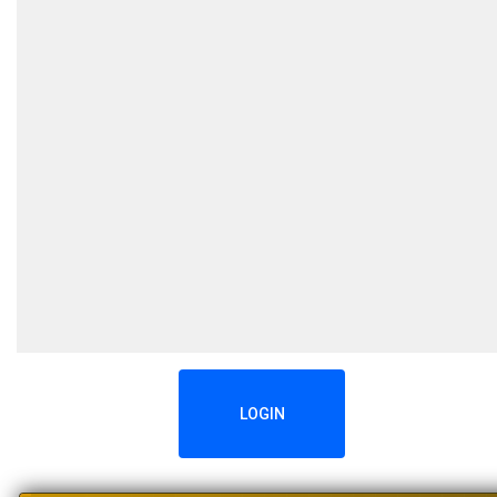
LOGIN