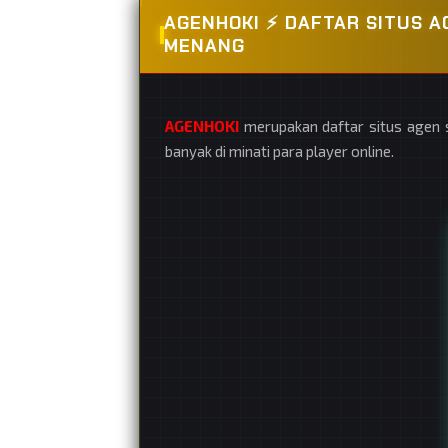
AGENHOKI ⚡️ DAFTAR SITUS 
MENANG
AGENHOKI
merupakan daftar situs agen s
banyak di minati para player online.