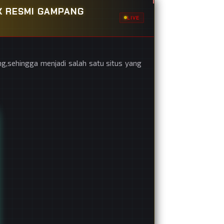
K RESMI GAMPANG
LIVE
g,sehingga menjadi salah satu situs yang