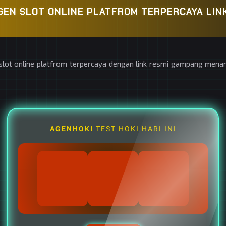
AGEN SLOT ONLINE PLATFROM TERPERCAYA LIN
lot online platfrom terpercaya dengan link resmi gampang menan
AGENHOKI
TEST HOKI HARI INI