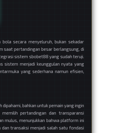
 bola secara menyeluruh, bukan sekadar
em saat pertandingan besar berlangsung, di
tegrasi sistem sbobet88 yang sudah teruji.
ons sistem menjadi keunggulan nyata yang
n antarmuka yang sederhana namun efisien,
ah dipahami, bahkan untuk pemain yang ingin
 memilih pertandingan dan transparansi
alan mulus, menunjukkan bahwa platform ini
dan transaksi menjadi salah satu fondasi