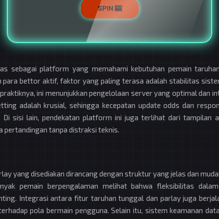
SPIN 🎰
as sebagai platform yang memahami kebutuhan pemain taruhan
ara bettor aktif, faktor yang paling terasa adalah stabilitas sist
praktiknya, ini menunjukkan pengelolaan server yang optimal dan in
tting adalah krusial, sehingga kecepatan update odds dan resp
 Di sisi lain, pendekatan platform ini juga terlihat dari tampila
pertandingan tanpa distraksi teknis.
arlay yang disediakan dirancang dengan struktur yang jelas dan mud
yak pemain berpengalaman melihat bahwa fleksibilitas dalam
ting. Integrasi antara fitur taruhan tunggal dan parlay juga berj
adap pola bermain pengguna. Selain itu, sistem keamanan data 