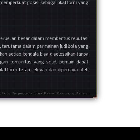
i memperkuat posisi sebagai pkatform yang
 berperan besar dalam membentuk reputasi
, terutama dalam permainan judi bola yang
an setiap kendala bisa diselesaikan tanpa
ungan komunitas yang solid, pemain dapat
latform tetap relevan dan dipercaya oleh
latfrom Terpercaya Link Resmi Gampang Menang