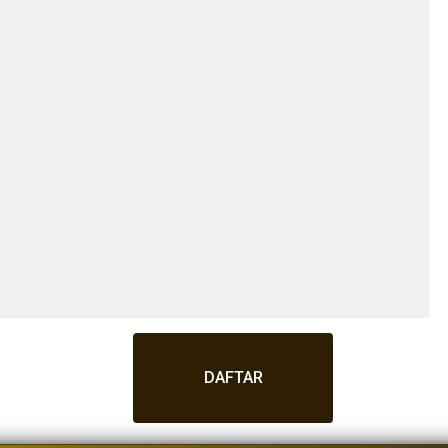
DAFTAR