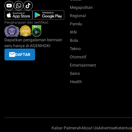
Megapolitan
Regional
Penghargaan dan sertifikat:
Pemilu
IKN
Dapatkan pengalaman bermain
Bola
seru hanya di AGENHOKI
Tekno
DAFTAR
Otomotif
Entertainment
Sains
Health
Kabar Palmerah
About Us
Advertise
Ketentu