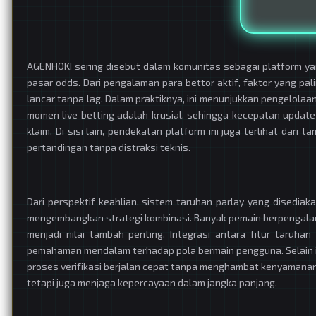
AGENHOKI sering disebut dalam komunitas sebagai platform y
pasar odds. Dari pengalaman para bettor aktif, faktor yang pa
lancar tanpa lag. Dalam praktiknya, ini menunjukkan pengelolaan
momen live betting adalah krusial, sehingga kecepatan updat
klaim. Di sisi lain, pendekatan platform ini juga terlihat da
pertandingan tanpa distraksi teknis.
Dari perspektif keahlian, sistem taruhan parlay yang disedia
mengembangkan strategi kombinasi. Banyak pemain berpengalama
menjadi nilai tambah penting. Integrasi antara fitur taruh
pemahaman mendalam terhadap pola bermain pengguna. Selain it
proses verifikasi berjalan cepat tanpa menghambat kenyamanan
tetapi juga menjaga kepercayaan dalam jangka panjang.