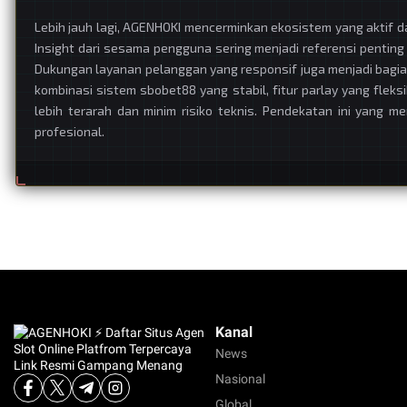
Lebih jauh lagi, AGENHOKI mencerminkan ekosistem yang aktif 
Insight dari sesama pengguna sering menjadi referensi pentin
Dukungan layanan pelanggan yang responsif juga menjadi bagia
kombinasi sistem sbobet88 yang stabil, fitur parlay yang fle
lebih terarah dan minim risiko teknis. Pendekatan ini yang m
profesional.
Kanal
News
Nasional
Global