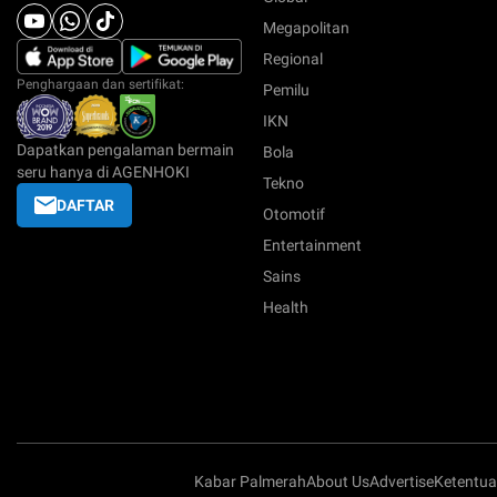
Megapolitan
Regional
Penghargaan dan sertifikat:
Pemilu
IKN
Dapatkan pengalaman bermain
Bola
seru hanya di AGENHOKI
Tekno
DAFTAR
Otomotif
Entertainment
Sains
Health
Kabar Palmerah
About Us
Advertise
Ketentu