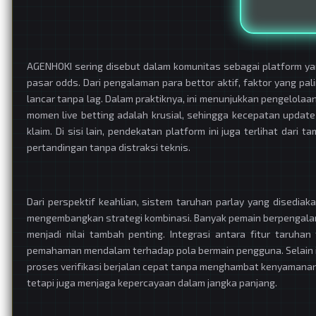
AGENHOKI sering disebut dalam komunitas sebagai platform y
pasar odds. Dari pengalaman para bettor aktif, faktor yang pa
lancar tanpa lag. Dalam praktiknya, ini menunjukkan pengelolaan
momen live betting adalah krusial, sehingga kecepatan updat
klaim. Di sisi lain, pendekatan platform ini juga terlihat da
pertandingan tanpa distraksi teknis.
Dari perspektif keahlian, sistem taruhan parlay yang disedia
mengembangkan strategi kombinasi. Banyak pemain berpengalama
menjadi nilai tambah penting. Integrasi antara fitur taruh
pemahaman mendalam terhadap pola bermain pengguna. Selain it
proses verifikasi berjalan cepat tanpa menghambat kenyamanan
tetapi juga menjaga kepercayaan dalam jangka panjang.