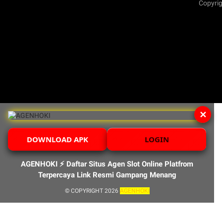
Copyrig
✕
DOWNLOAD APK
LOGIN
AGENHOKI ⚡️ Daftar Situs Agen Slot Online Platfrom
Terpercaya Link Resmi Gampang Menang
© COPYRIGHT 2026
AGENHOKI