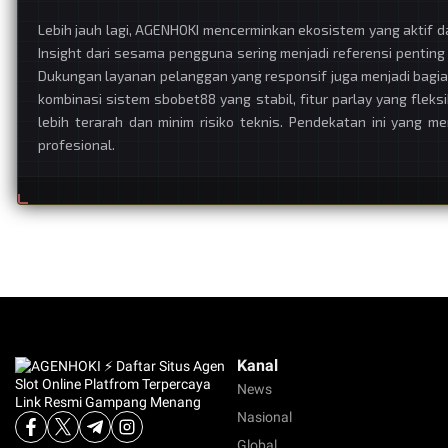
Lebih jauh lagi, AGENHOKI mencerminkan ekosistem yang aktif 
Insight dari sesama pengguna sering menjadi referensi pentin
Dukungan layanan pelanggan yang responsif juga menjadi bagia
kombinasi sistem sbobet88 yang stabil, fitur parlay yang fle
lebih terarah dan minim risiko teknis. Pendekatan ini yang m
profesional.
Kanal
News
Nasional
Global