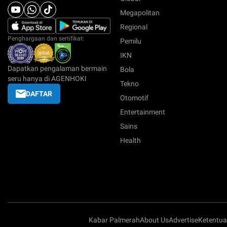
Megapolitan
Regional
Penghargaan dan sertifikat:
Pemilu
IKN
Dapatkan pengalaman bermain
Bola
seru hanya di AGENHOKI
Tekno
DAFTAR
Otomotif
Entertainment
Sains
Health
Kabar Palmerah
About Us
Advertise
Ketentu