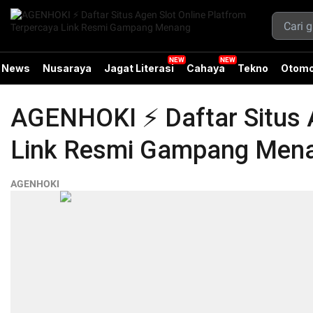
News
Nusaraya
Jagat Literasi
Cahaya
Tekno
Otomo
AGENHOKI ⚡️ Daftar Situs 
Link Resmi Gampang Men
AGENHOKI