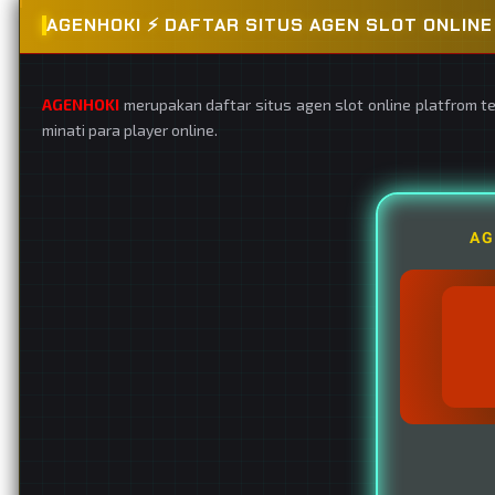
AGENHOKI ⚡️ DAFTAR SITUS AGEN SLOT ONLI
AGENHOKI
merupakan daftar situs agen slot online platfrom t
minati para player online.
AG