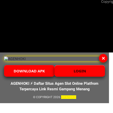
Copyrig
✕
DOWNLOAD APK
LOGIN
AGENHOKI ⚡️ Daftar Situs Agen Slot Online Platfrom
Terpercaya Link Resmi Gampang Menang
© COPYRIGHT 2026
AGENHOKI