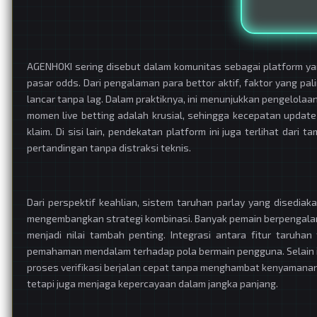
AGENHOKI sering disebut dalam komunitas sebagai platform y
pasar odds. Dari pengalaman para bettor aktif, faktor yang pa
lancar tanpa lag. Dalam praktiknya, ini menunjukkan pengelolaan
momen live betting adalah krusial, sehingga kecepatan updat
klaim. Di sisi lain, pendekatan platform ini juga terlihat da
pertandingan tanpa distraksi teknis.
Dari perspektif keahlian, sistem taruhan parlay yang disedia
mengembangkan strategi kombinasi. Banyak pemain berpengalama
menjadi nilai tambah penting. Integrasi antara fitur taruh
pemahaman mendalam terhadap pola bermain pengguna. Selain it
proses verifikasi berjalan cepat tanpa menghambat kenyamanan
tetapi juga menjaga kepercayaan dalam jangka panjang.