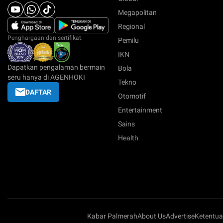
Megapolitan
Regional
Penghargaan dan sertifikat:
Pemilu
IKN
Dapatkan pengalaman bermain
Bola
seru hanya di AGENHOKI
Tekno
DAFTAR
Otomotif
Entertainment
Sains
Health
Kabar Palmerah
About Us
Advertise
Ketentu