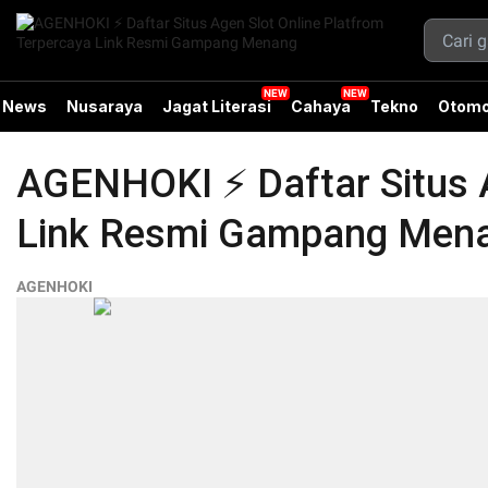
News
Nusaraya
Jagat Literasi
Cahaya
Tekno
Otomo
AGENHOKI ⚡️ Daftar Situs 
Link Resmi Gampang Men
AGENHOKI