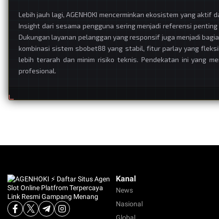
Lebih jauh lagi, AGENHOKI mencerminkan ekosistem yang aktif 
Insight dari sesama pengguna sering menjadi referensi pentin
Dukungan layanan pelanggan yang responsif juga menjadi bagia
kombinasi sistem sbobet88 yang stabil, fitur parlay yang fle
lebih terarah dan minim risiko teknis. Pendekatan ini yang m
profesional.
Kanal
News
Nasional
Global