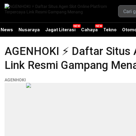
News
Nusaraya
Jagat Literasi
Cahaya
Tekno
Otomo
AGENHOKI ⚡️ Daftar Situs 
Link Resmi Gampang Men
AGENHOKI