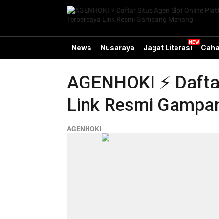
News
Nusaraya
Jagat Literasi
Caha
AGENHOKI ⚡️ Daftar
Link Resmi Gampa
AGENHOKI