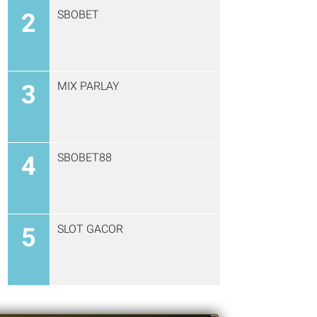
SBOBET
2
MIX PARLAY
3
SBOBET88
4
SLOT GACOR
5