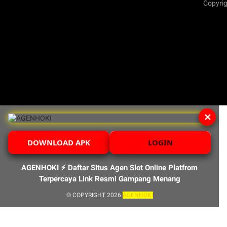
Copyrig
✕
DOWNLOAD APK
LOGIN
AGENHOKI ⚡️ Daftar Situs Agen Slot Online Platfrom
Terpercaya Link Resmi Gampang Menang
© COPYRIGHT 2026
AGENHOKI