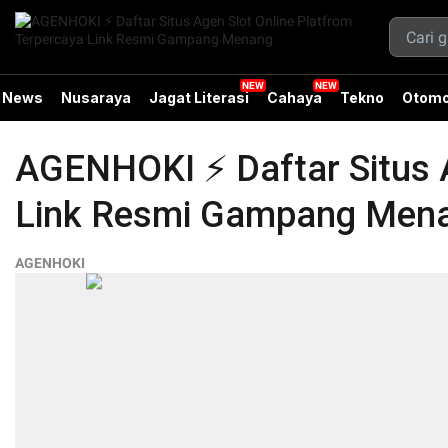
News
Nusaraya
Jagat Literasi
Cahaya
Tekno
Otomo
AGENHOKI ⚡️ Daftar Situs 
Link Resmi Gampang Men
AGENHOKI