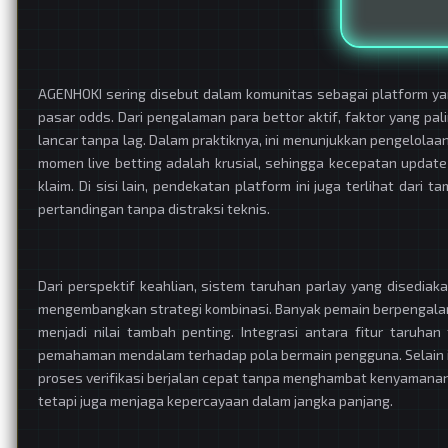
AGENHOKI sering disebut dalam komunitas sebagai platform y
pasar odds. Dari pengalaman para bettor aktif, faktor yang pa
lancar tanpa lag. Dalam praktiknya, ini menunjukkan pengelolaan
momen live betting adalah krusial, sehingga kecepatan updat
klaim. Di sisi lain, pendekatan platform ini juga terlihat da
pertandingan tanpa distraksi teknis.
Dari perspektif keahlian, sistem taruhan parlay yang disedia
mengembangkan strategi kombinasi. Banyak pemain berpengalama
menjadi nilai tambah penting. Integrasi antara fitur taruh
pemahaman mendalam terhadap pola bermain pengguna. Selain it
proses verifikasi berjalan cepat tanpa menghambat kenyamanan
tetapi juga menjaga kepercayaan dalam jangka panjang.