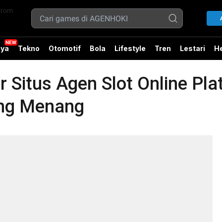
ya
Tekno
Otomotif
Bola
Lifestyle
Tren
Lestari
He
 Situs Agen Slot Online Pl
ng Menang