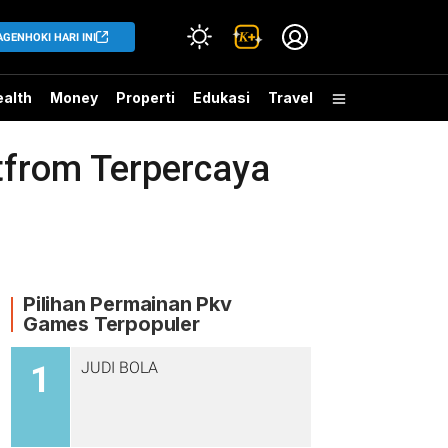
AGENHOKI HARI INI
alth
Money
Properti
Edukasi
Travel
atfrom Terpercaya
Pilihan Permainan Pkv
Games Terpopuler
JUDI BOLA
1