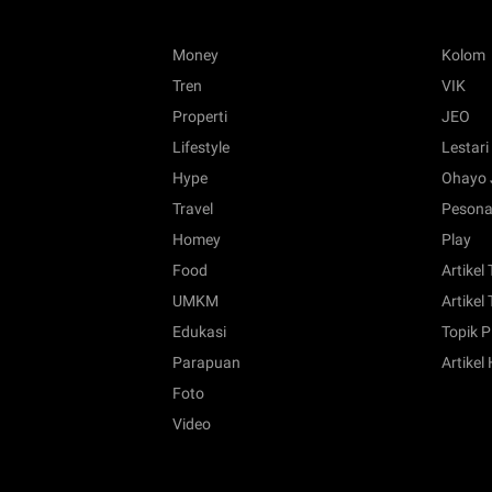
Money
Kolom
Tren
VIK
Properti
JEO
Lifestyle
Lestari
Hype
Ohayo 
Travel
Pesona
Homey
Play
Food
Artikel
UMKM
Artikel 
Edukasi
Topik P
Parapuan
Artikel
Foto
Video