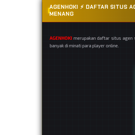
AGENHOKI ⚡️ DAFTAR SITUS 
MENANG
AGENHOKI
merupakan daftar situs agen s
banyak di minati para player online.