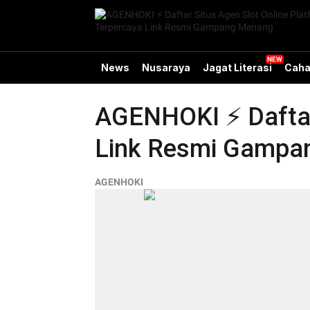
News
Nusaraya
Jagat Literasi
Caha
AGENHOKI ⚡️ Daftar
Link Resmi Gampa
AGENHOKI