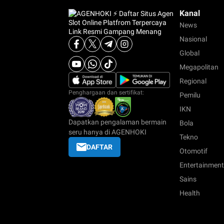
Kanal
News
Nasional
Global
Megapolitan
Regional
Penghargaan dan sertifikat:
Pemilu
IKN
Dapatkan pengalaman bermain
Bola
seru hanya di AGENHOKI
Tekno
DAFTAR
Otomotif
Entertainment
Sains
Health