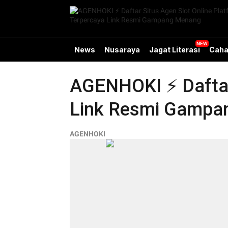
News
Nusaraya
Jagat Literasi
Caha
AGENHOKI ⚡️ Daftar
Link Resmi Gampa
AGENHOKI