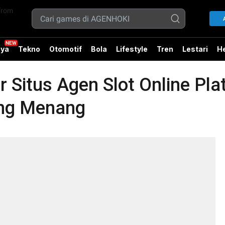
ya
Tekno
Otomotif
Bola
Lifestyle
Tren
Lestari
He
 Situs Agen Slot Online Pl
ng Menang