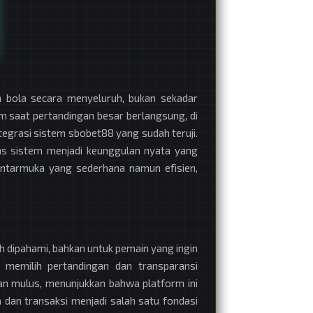
 bola secara menyeluruh, bukan sekadar
em saat pertandingan besar berlangsung, di
tegrasi sistem sbobet88 yang sudah teruji.
ons sistem menjadi keunggulan nyata yang
n antarmuka yang sederhana namun efisien,
ah dipahami, bahkan untuk pemain yang ingin
 memilih pertandingan dan transparansi
alan mulus, menunjukkan bahwa platform ini
dan transaksi menjadi salah satu fondasi