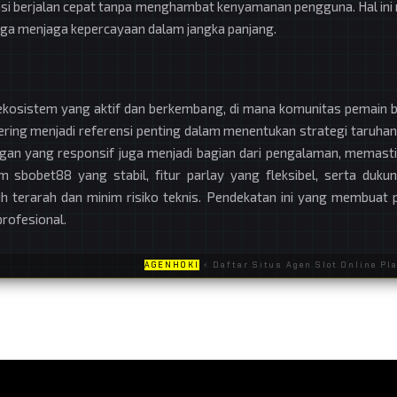
ikasi berjalan cepat tanpa menghambat kenyamanan pengguna. Hal in
juga menjaga kepercayaan dalam jangka panjang.
ekosistem yang aktif dan berkembang, di mana komunitas pemain
ering menjadi referensi penting dalam menentukan strategi taruhan
an yang responsif juga menjadi bagian dari pengalaman, memastik
m sbobet88 yang stabil, fitur parlay yang fleksibel, serta duk
 terarah dan minim risiko teknis. Pendekatan ini yang membuat p
profesional.
AGENHOKI
⚡️ Daftar Situs Agen Slot Online P