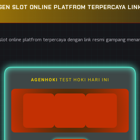
AGEN SLOT ONLINE PLATFROM TERPERCAYA LIN
lot online platfrom terpercaya dengan link resmi gampang menan
AGENHOKI
TEST HOKI HARI INI