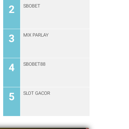
SBOBET
2
MIX PARLAY
3
SBOBET88
4
SLOT GACOR
5