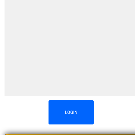
LOGIN