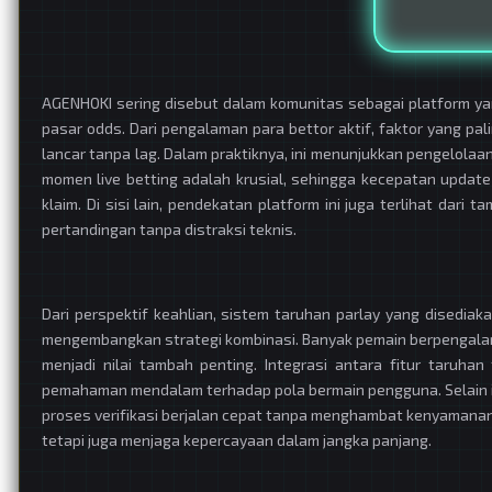
AGENHOKI sering disebut dalam komunitas sebagai platform y
pasar odds. Dari pengalaman para bettor aktif, faktor yang pa
lancar tanpa lag. Dalam praktiknya, ini menunjukkan pengelolaan
momen live betting adalah krusial, sehingga kecepatan updat
klaim. Di sisi lain, pendekatan platform ini juga terlihat da
pertandingan tanpa distraksi teknis.
Dari perspektif keahlian, sistem taruhan parlay yang disedia
mengembangkan strategi kombinasi. Banyak pemain berpengalama
menjadi nilai tambah penting. Integrasi antara fitur taruh
pemahaman mendalam terhadap pola bermain pengguna. Selain it
proses verifikasi berjalan cepat tanpa menghambat kenyamanan
tetapi juga menjaga kepercayaan dalam jangka panjang.