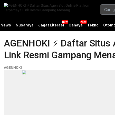
News
Nusaraya
Jagat Literasi
Cahaya
Tekno
Otomo
AGENHOKI ⚡️ Daftar Situs 
Link Resmi Gampang Men
AGENHOKI