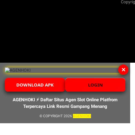
Copyrig
✕
DOWNLOAD APK
LOGIN
AGENHOKI ⚡️ Daftar Situs Agen Slot Online Platfrom
Terpercaya Link Resmi Gampang Menang
© COPYRIGHT 2026
AGENHOKI